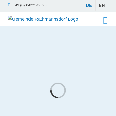
Skip
+49 (0)35022 42529
DE
EN
to
content
Loading...